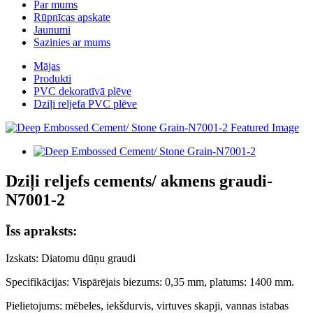
Par mums
Rūpnīcas apskate
Jaunumi
Sazinies ar mums
Mājas
Produkti
PVC dekoratīvā plēve
Dziļi reljefa PVC plēve
Dziļi reljefs cements/ akmens graudi-
N7001-2
Īss apraksts:
Izskats: Diatomu dūņu graudi
Specifikācijas: Vispārējais biezums: 0,35 mm, platums: 1400 mm.
Pielietojums: mēbeles, iekšdurvis, virtuves skapji, vannas istabas