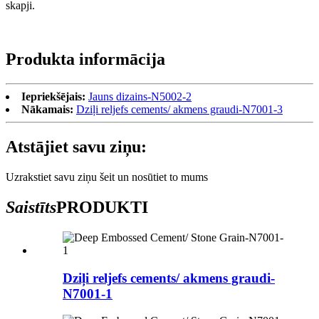
skapji.
Produkta informācija
Iepriekšējais:
Jauns dizains-N5002-2
Nākamais:
Dziļi reljefs cements/ akmens graudi-N7001-3
Atstājiet savu ziņu:
Uzrakstiet savu ziņu šeit un nosūtiet to mums
Saistīts
PRODUKTI
Dziļi reljefs cements/ akmens graudi-
N7001-1