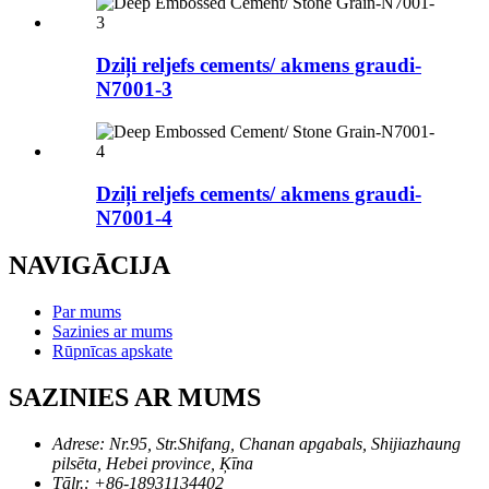
Dziļi reljefs cements/ akmens graudi-
N7001-3
Dziļi reljefs cements/ akmens graudi-
N7001-4
NAVIGĀCIJA
Par mums
Sazinies ar mums
Rūpnīcas apskate
SAZINIES AR MUMS
Adrese:
Nr.95, Str.Shifang, Chanan apgabals, Shijiazhaung
pilsēta, Hebei province, Ķīna
Tālr.:
+86-18931134402