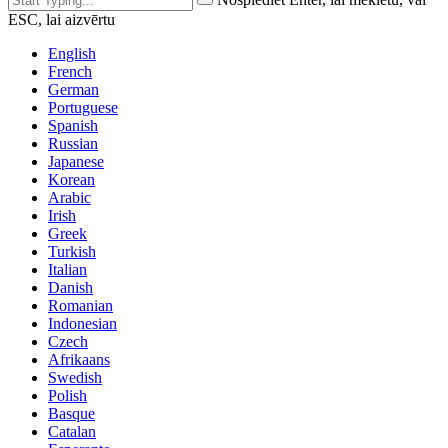
ESC, lai aizvērtu
English
French
German
Portuguese
Spanish
Russian
Japanese
Korean
Arabic
Irish
Greek
Turkish
Italian
Danish
Romanian
Indonesian
Czech
Afrikaans
Swedish
Polish
Basque
Catalan