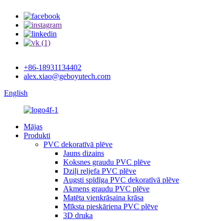
+86-18931134402
alex.xiao@geboyutech.com
English
Mājas
Produkti
PVC dekoratīvā plēve
Jauns dizains
Koksnes graudu PVC plēve
Dziļi reljefa PVC plēve
Augsti spīdīga PVC dekoratīvā plēve
Akmens graudu PVC plēve
Matēta vienkrāsaina krāsa
Mīksta pieskāriena PVC plēve
3D druka