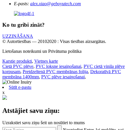
E-pasts:
alex.xiao@geboyutech.com
Ko tu gribi zināt?
UZZINĀŠANA
© Autortiesības — 20102020 : Visas tiesības aizsargātas.
Lietošanas noteikumi un Privātuma politika
Karstie produkti
,
Vietnes karte
Cietā PVC plēve
,
PVC loksne iesaiņošanai
,
PVC cietā vinila plēve
korpusam
,
Pretdzeltenā PVC membrānas folija
,
Dekoratīvā PVC
membrāna 1400mm
,
PVC plēve iesaiņošanai
,
Sūtīt e-pastu
x
Atstājiet savu ziņu:
Uzrakstiet savu ziņu šeit un nosūtiet to mums
Nospiediet Enter, lai meklētu, vai