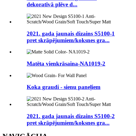
dekoratīvā plēve d...
2021. gada jaunais dizains S5100-1
pret skrāpējumiem/koksnes gra...
Matēta vienkrāsaina-NA1019-2
Koka graudi - sienu paneļiem
2021. gada jaunais dizains S5100-2
pret skrāpējumiem/koksnes gra...