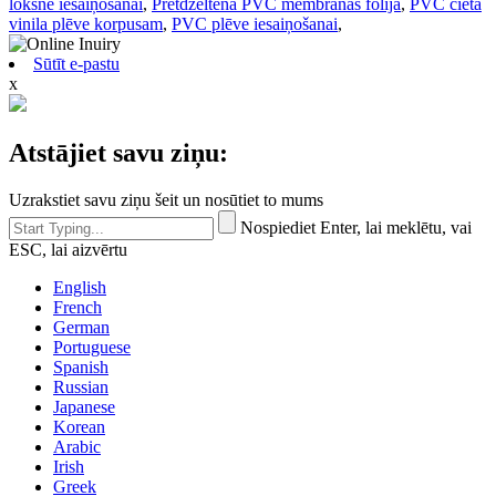
loksne iesaiņošanai
,
Pretdzeltenā PVC membrānas folija
,
PVC cietā
vinila plēve korpusam
,
PVC plēve iesaiņošanai
,
Sūtīt e-pastu
x
Atstājiet savu ziņu:
Uzrakstiet savu ziņu šeit un nosūtiet to mums
Nospiediet Enter, lai meklētu, vai
ESC, lai aizvērtu
English
French
German
Portuguese
Spanish
Russian
Japanese
Korean
Arabic
Irish
Greek