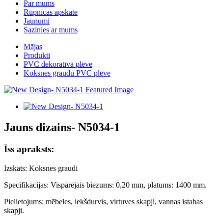
Par mums
Rūpnīcas apskate
Jaunumi
Sazinies ar mums
Mājas
Produkti
PVC dekoratīvā plēve
Koksnes graudu PVC plēve
Jauns dizains- N5034-1
Īss apraksts:
Izskats: Koksnes graudi
Specifikācijas: Vispārējais biezums: 0,20 mm, platums: 1400 mm.
Pielietojums: mēbeles, iekšdurvis, virtuves skapji, vannas istabas
skapji.