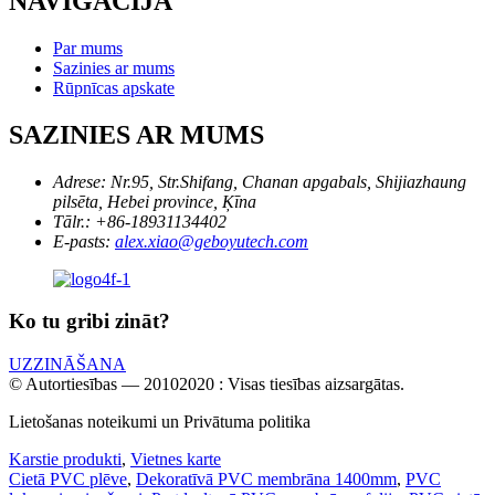
NAVIGĀCIJA
Par mums
Sazinies ar mums
Rūpnīcas apskate
SAZINIES AR MUMS
Adrese:
Nr.95, Str.Shifang, Chanan apgabals, Shijiazhaung
pilsēta, Hebei province, Ķīna
Tālr.:
+86-18931134402
E-pasts:
alex.xiao@geboyutech.com
Ko tu gribi zināt?
UZZINĀŠANA
© Autortiesības — 20102020 : Visas tiesības aizsargātas.
Lietošanas noteikumi un Privātuma politika
Karstie produkti
,
Vietnes karte
Cietā PVC plēve
,
Dekoratīvā PVC membrāna 1400mm
,
PVC