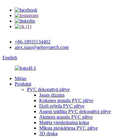
+86-18931134402
alex.xiao@geboyutech.com
English
Mājas
Produkti
PVC dekoratīvā plēve
Jauns dizains
Koksnes graudu PVC plēve
Dziļi reljefa PVC plēve
Augsti spīdīga PVC dekoratīvā plēve
Akmens graudu PVC plēve
Matēta vienkrāsaina krāsa
Mīksta pieskāriena PVC plēve
3D druka